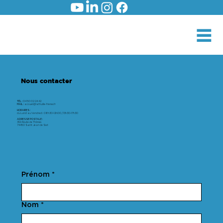
Nous contacter
TÉL :
04 50 02 24 42
MAIL :
accueil@lathuille-freres.fr
HORAIRES :
du Lundi au Vendredi : 08h30-12h00 / 13h30-17h30
ADRESSE POSTALE :
399 Route de Thônes
74450 Saint Jean de Sixt
Prénom
*
Nom
*